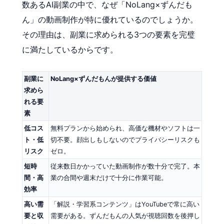
数あるAI副業の中で、なぜ「NoLang×ずんだも
ん」の動画制作が特に優れているのでしょうか。
その理由は、副業に求められる3つの要素を完璧
に満たしているからです。
副業に
NoLang×ずんだもんが提供する価値
求めら
れる要
素
低コス
無料プランから始められ、高価な機材やソフトは一
ト・低
切不要。顔出しもしないのでプライバシーリスクも
リスク
ゼロ。
短時
従来数日かかっていた動画制作が数十分で完了。本
間・高
業の合間や週末だけで十分に作業可能。
効率
高い需
「解説・学習系コンテンツ」はYouTubeで常に高い
要と収
需要がある。ずんだもんの人気が視聴回数を後押し