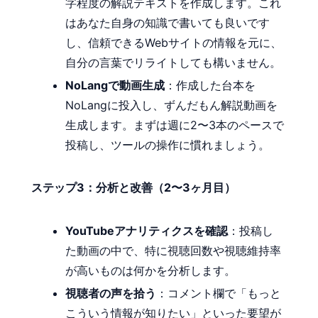
字程度の解説テキストを作成します。これ
はあなた自身の知識で書いても良いです
し、信頼できるWebサイトの情報を元に、
自分の言葉でリライトしても構いません。
NoLangで動画生成
：作成した台本を
NoLangに投入し、ずんだもん解説動画を
生成します。まずは週に2〜3本のペースで
投稿し、ツールの操作に慣れましょう。
ステップ3：分析と改善（2〜3ヶ月目）
YouTubeアナリティクスを確認
：投稿し
た動画の中で、特に視聴回数や視聴維持率
が高いものは何かを分析します。
視聴者の声を拾う
：コメント欄で「もっと
こういう情報が知りたい」といった要望が