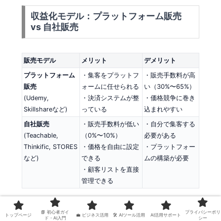
収益化モデル：プラットフォーム販売
vs 自社販売
販売モデル
メリット
デメリット
プラットフォーム
・集客をプラットフ
・販売手数料が高
販売
ォームに任せられる
い（30%〜65%）
(Udemy,
・決済システムが整
・価格競争に巻き
Skillshareなど)
っている
込まれやすい
自社販売
・販売手数料が低い
・自分で集客する
(Teachable,
（0%〜10%）
必要がある
Thinkific, STORES
・価格を自由に設定
・プラットフォー
など)
できる
ムの構築が必要
・顧客リストを直接
管理できる
初心者におすすめの戦略
は、まず
Udemy
のような
📘 初心者ガイ
プライバシーポリ
トップページ
💼 ビジネス活用
🛠 AIツール活用
AI活用サポート
ド・AI入門
シー