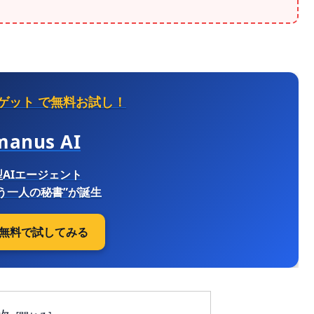
Pゲット
で無料お試し！
manus AI
AIエージェント
う一人の秘書”が誕生
ぐ無料で試してみる