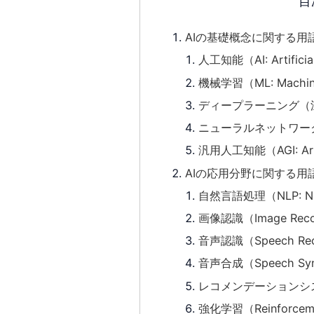
目
AIの基礎概念に関する用
人工知能（AI: Artificial
機械学習（ML: Machine
ディープラーニング（深層学
ニューラルネットワーク（N
汎用人工知能（AGI: Artific
AIの応用分野に関する用
自然言語処理（NLP: Natu
画像認識（Image Reco
音声認識（Speech Rec
音声合成（Speech Synth
レコメンデーションシステム
強化学習（Reinforceme