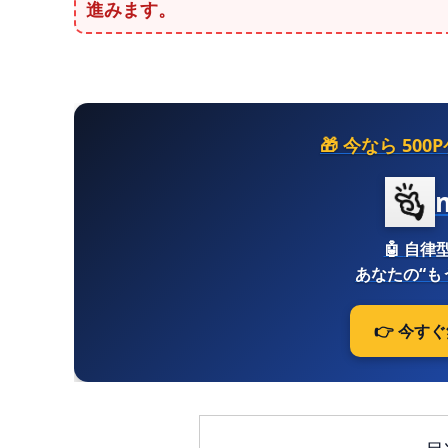
進みます。
🎁 今なら
500
🤖
自律型
あなたの“も
👉 今す