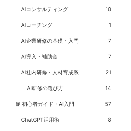
AIコンサルティング
18
AIコーチング
1
AI企業研修の基礎・入門
7
AI導入・補助金
7
AI社内研修・人材育成系
21
AI研修の選び方
14
📘 初心者ガイド・AI入門
57
ChatGPT活用術
8