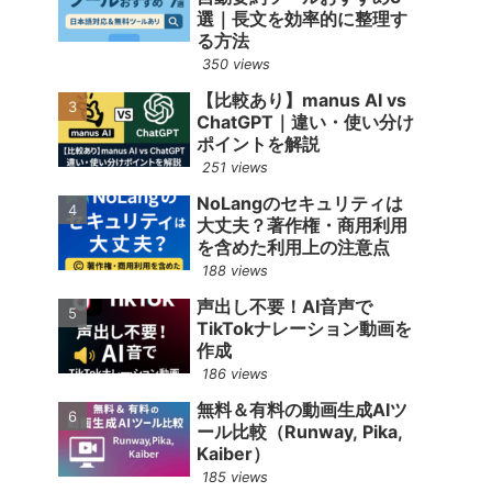
選｜長文を効率的に整理す
る方法
350 views
【比較あり】manus AI vs
ChatGPT｜違い・使い分け
ポイントを解説
251 views
NoLangのセキュリティは
大丈夫？著作権・商用利用
を含めた利用上の注意点
188 views
声出し不要！AI音声で
TikTokナレーション動画を
作成
186 views
無料＆有料の動画生成AIツ
ール比較（Runway, Pika,
Kaiber）
185 views