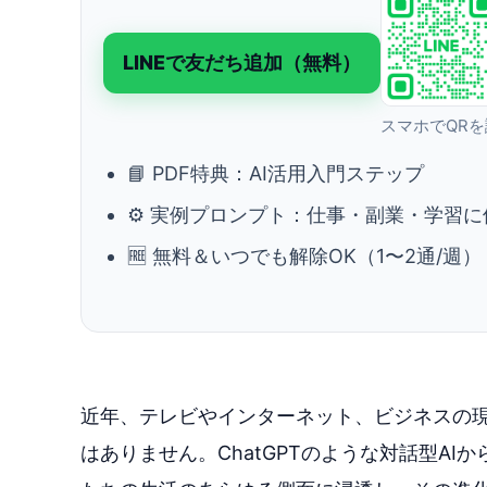
LINEで友だち追加（無料）
スマホでQR
📘 PDF特典：AI活用入門ステップ
⚙️ 実例プロンプト：仕事・副業・学習に
🆓 無料＆いつでも解除OK（1〜2通/週）
近年、テレビやインターネット、ビジネスの現
はありません。ChatGPTのような対話型AI