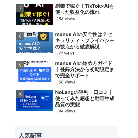
副業で稼ぐ！TikTok×AIを
使った収益化の流れ
183 views
manus AIの安全性は？セ
キュリティ・プライバシー
の観点から徹底解説
174 views
manus AIの始め方ガイド
｜登録方法から初期設定ま
で完全サポート
150 views
NoLangの評判・口コミ｜
使ってみた感想と動画生成
品質の実態
144 views
人気記事