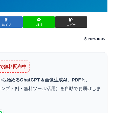
はてブ
LINE
コピー
2025.10.05
Eで無料配布中
始めるChatGPT＆画像生成AI」PDF
と、
プロンプト例・無料ツール活用）を自動でお届けしま