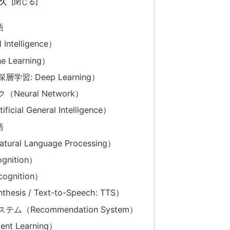
次
語
 Intelligence）
 Learning）
習: Deep Learning）
eural Network）
ial General Intelligence）
語
ral Language Processing）
gnition）
ognition）
esis / Text-to-Speech: TTS）
（Recommendation System）
nt Learning）