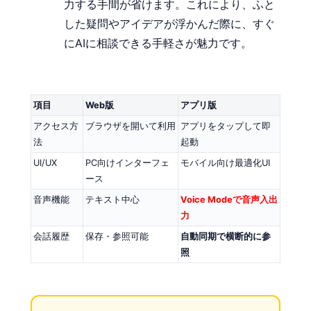
力する手間が省けます。これにより、ふと
した疑問やアイデアが浮かんだ際に、すぐ
にAIに相談できる手軽さが魅力です。
項目
Web版
アプリ版
アクセス方
ブラウザを開いて利用
アプリをタップして即
法
起動
UI/UX
PC向けインターフェ
モバイル向け最適化UI
ース
音声機能
テキスト中心
Voice Modeで音声入出
力
会話履歴
保存・参照可能
自動同期で横断的に参
照