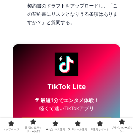
契約書のドラフトをアップロードし、「こ
の契約書にリスクとなりうる条項はありま
すか？」と質問する。
TikTok Lite
🎥
最短1分でエンタメ体験！
軽くて速いTikTokアプリ
→初回インストールで
5000円
📘 初心者ガイ
プライバシーポリ
トップページ
💼 ビジネス活用
🛠 AIツール活用
AI活用サポート
ド・AI入門
シー