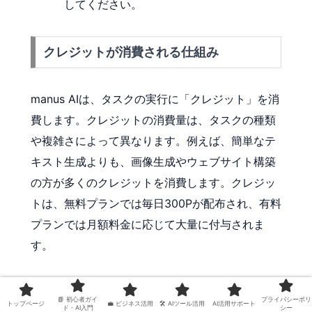
してください。
クレジットが消費される仕組み
manus AIは、タスクの実行に「クレジット」を消
費します。クレジットの消費量は、タスクの種類
や複雑さによって異なります。例えば、簡単なテ
キスト生成よりも、画像生成やウェブサイト構築
の方が多くのクレジットを消費します。クレジッ
トは、無料プランでは毎日300Pが配布され、有料
プランでは月額料金に応じて大量に付与されま
す。
クレジット残高の確認
:
📘 初心者ガイ
プライバシーポリ
トップページ
💼 ビジネス活用
🛠 AIツール活用
AI活用サポート
ダッシュボードで常にクレジット残高を確
ド・AI入門
シー