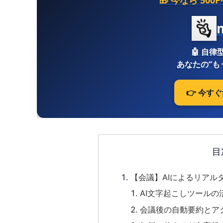
🎁 今なら
500
🤖
自律型
あなたの“も
👉 今す
目
【会議】AIによるリアル
AI文字起こしツールの
会議後の自動要約とア