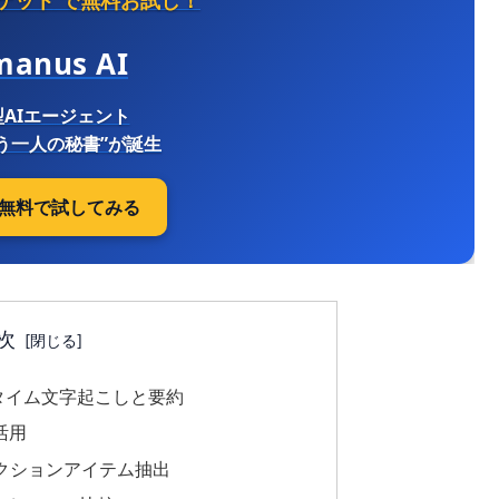
Pゲット
で無料お試し！
manus AI
AIエージェント
う一人の秘書”が誕生
ぐ無料で試してみる
次
タイム文字起こしと要約
活用
クションアイテム抽出