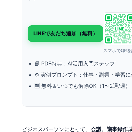
LINEで友だち追加（無料）
スマホでQR
📘 PDF特典：AI活用入門ステップ
⚙️ 実例プロンプト：仕事・副業・学習に
🆓 無料＆いつでも解除OK（1〜2通/週）
ビジネスパーソンにとって、
会議、議事録作