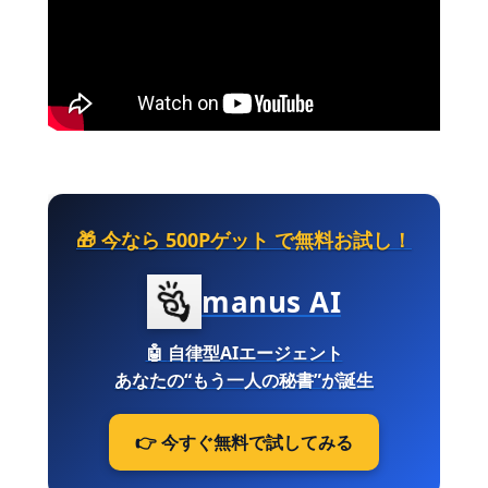
🎁 今なら
500Pゲット
で無料お試し！
manus AI
🤖
自律型AIエージェント
あなたの“もう一人の秘書”が誕生
👉 今すぐ無料で試してみる