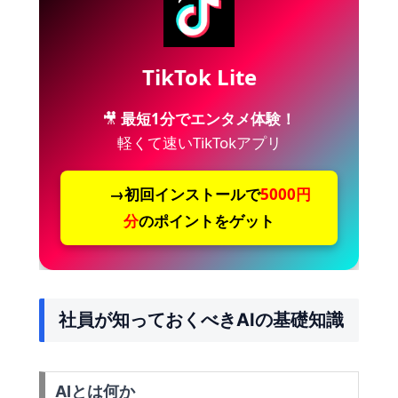
TikTok Lite
🎥
最短1分でエンタメ体験！
軽くて速いTikTokアプリ
→初回インストールで
5000円
分
のポイントをゲット
社員が知っておくべきAIの基礎知識
AIとは何か