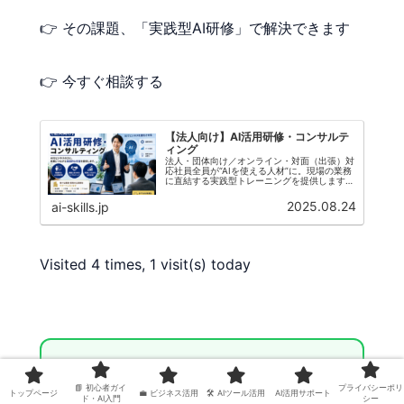
👉 その課題、「実践型AI研修」で解決できます
👉 今すぐ相談する
【法人向け】AI活用研修・コンサルテ
ィング
法人・団体向け／オンライン・対面（出張）対
応社員全員が“AIを使える人材”に。現場の業務
に直結する実践型トレーニングを提供します。
見積・日程のご相談研修プログラムを見るこん
な企業様におすすめ🏢部門別で課題がバラバラ
2025.08.24
ai-skills.jp
現場に合わせた使い方を知り...
Visited 4 times, 1 visit(s) today
📘 メルマガ登録者限定！特典のご
📘 初心者ガイ
プライバシーポリ
トップページ
💼 ビジネス活用
🛠 AIツール活用
AI活用サポート
案内
ド・AI入門
シー