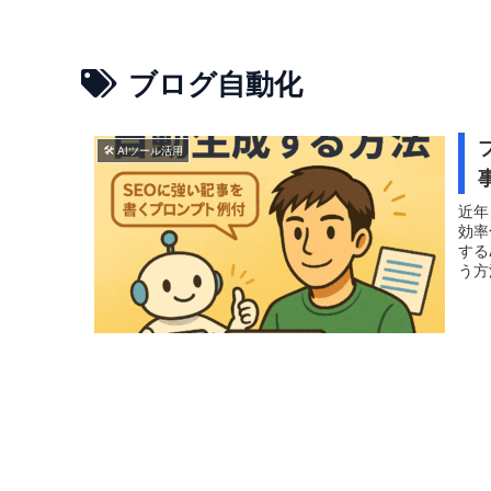
ブログ自動化
🛠 AIツール活用
近年
効率
する
う方