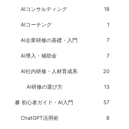
AIコンサルティング
18
AIコーチング
1
AI企業研修の基礎・入門
7
AI導入・補助金
7
AI社内研修・人材育成系
20
AI研修の選び方
13
📘 初心者ガイド・AI入門
57
ChatGPT活用術
8