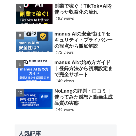
副業で稼ぐ！TikTok×AIを
使った収益化の流れ
183 views
manus AIの安全性は？セ
キュリティ・プライバシー
の観点から徹底解説
173 views
manus AIの始め方ガイド
｜登録方法から初期設定ま
で完全サポート
149 views
NoLangの評判・口コミ｜
使ってみた感想と動画生成
品質の実態
144 views
人気記事