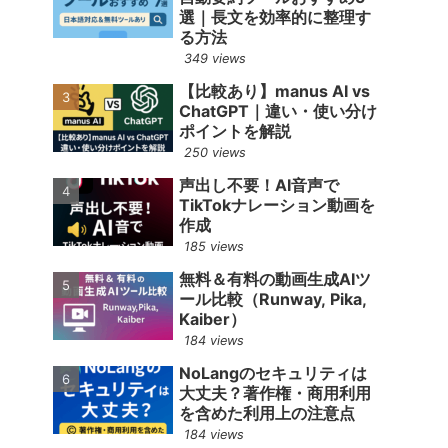
選｜長文を効率的に整理す
る方法
349 views
【比較あり】manus AI vs
ChatGPT｜違い・使い分け
ポイントを解説
250 views
声出し不要！AI音声で
TikTokナレーション動画を
作成
185 views
無料＆有料の動画生成AIツ
ール比較（Runway, Pika,
Kaiber）
184 views
NoLangのセキュリティは
大丈夫？著作権・商用利用
を含めた利用上の注意点
184 views